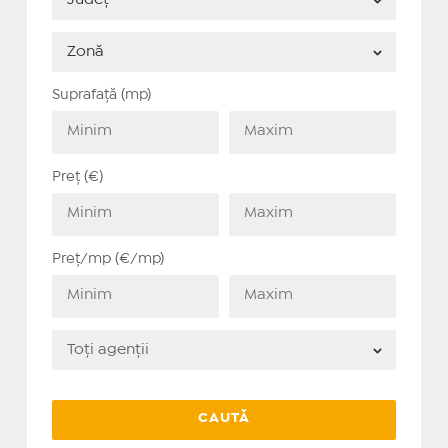
Suprafață (mp)
Preț (€)
Preț/mp (€/mp)