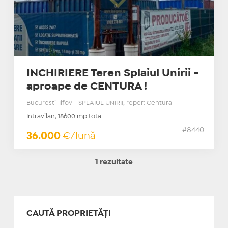
INCHIRIERE Teren Splaiul Unirii -
aproape de CENTURA !
Bucuresti-Ilfov - SPLAIUL UNIRII, reper: Centura
Intravilan, 18600 mp total
#8440
36.000
€/lună
1 rezultate
CAUTĂ PROPRIETĂȚI