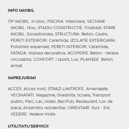
INFO IMOBIL
TIP IMOBIL
: In bloc;
PISCINA
: Interioara;
VECHIME
IMOBIL
: Nou;
STADIU CONSTRUCTIE
: Finalizat;
STARE
IMOBIL
: Exceptionala;
STRUCTURA
: Beton, Cadre;
PERETI EXTERIORI
: Caramida;
IZOLATIE EXTERIOARA
:
Polistiren expandat;
PERETI INTERIORI
: Caramida;
FATADA
: Vopsea decorativa;
ACOPERIS
: Beton - terasa
circulabila;
CONFORT
: I sporit, Lux;
PLANSEE
: Beton
armat
IMPREJURIMI
ACCES
: Acces mixt;
STRAZI LIMITROFE
: Amenajate;
VECINATATI
: Magazine, Gradinita, Scoala, Transport
public, Parc, Lac, Hotel, Bar/Pub, Restaurant, Loc de
joaca, Ansamblu rezidential;
ORIENTARI
: Sud - Est;
VEDERE
: Vedere mixta
UTILITATI/SERVICII