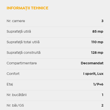
INFORMAȚII TEHNICE
Nr. camere
3
Suprafaţă utilă
85 mp
Suprafaţă total utilă
110 mp
Suprafaţă construită
128 mp
Compartimentare
Decomandat
Confort
I sporit, Lux
Etaj
1/P+6
Nr. bucătării
1
Nr. băi/GS
2