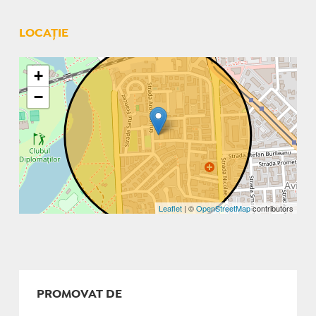
LOCAȚIE
+
−
Leaflet
| ©
OpenStreetMap
contributors
PROMOVAT DE