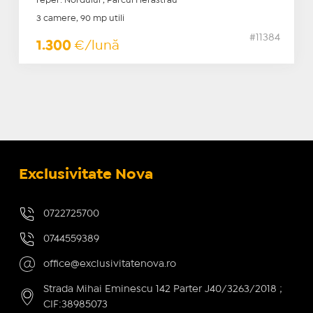
reper: Nordului , Parcul Herastrau
3 camere, 90 mp utili
#11384
1.300
€/lună
Exclusivitate Nova
0722725700
0744559389
office@exclusivitatenova.ro
Strada Mihai Eminescu 142 Parter J40/3263/2018 ;
CIF:38985073