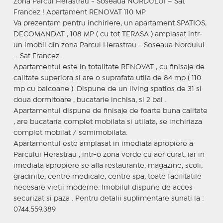
Zona Parcul Herastrau - Soseaua NORDULUI – Sat
Francez ! Apartament RENOVAT 110 MP
Va prezentam pentru inchiriere, un apartament SPATIOS,
DECOMANDAT , 108 MP ( cu tot TERASA ) amplasat intr-
un imobil din zona Parcul Herastrau - Soseaua Nordului
– Sat Francez.
Apartamentul este in totalitate RENOVAT , cu finisaje de
calitate superiora si are o suprafata utila de 84 mp ( 110
mp cu balcoane ). Dispune de un living spatios de 31 si
doua dormitoare , bucatarie inchisa, si 2 bai .
Apartamentul dispune de finisaje de foarte buna calitate
, are bucataria complet mobilata si utilata, se inchiriaza
complet mobilat / semimobilata.
Apartamentul este amplasat in imediata apropiere a
Parcului Herastrau , intr-o zona verde cu aer curat, iar in
imediata apropiere se afla restaurante, magazine, scoli,
gradinite, centre medicale, centre spa, toate facilitatile
necesare vietii moderne. Imobilul dispune de acces
securizat si paza . Pentru detalii suplimentare sunati la :
0744.559.389