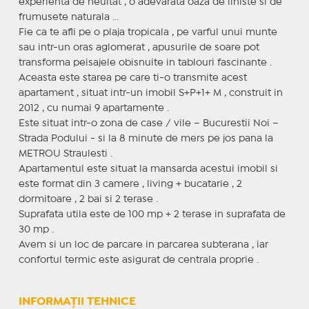
experienta de neuitat , o adevarata oaza de liniste si de
frumusete naturala ...
Fie ca te afli pe o plaja tropicala , pe varful unui munte
sau intr-un oras aglomerat , apusurile de soare pot
transforma peisajele obisnuite in tablouri fascinante .
Aceasta este starea pe care ti-o transmite acest
apartament , situat intr-un imobil S+P+1+ M , construit in
2012 , cu numai 9 apartamente .
Este situat intr-o zona de case / vile – Bucurestii Noi –
Strada Podului - si la 8 minute de mers pe jos pana la
METROU Straulesti .
Apartamentul este situat la mansarda acestui imobil si
este format din 3 camere , living + bucatarie , 2
dormitoare , 2 bai si 2 terase .
Suprafata utila este de 100 mp + 2 terase in suprafata de
30 mp .
Avem si un loc de parcare in parcarea subterana , iar
confortul termic este asigurat de centrala proprie .
INFORMAȚII TEHNICE