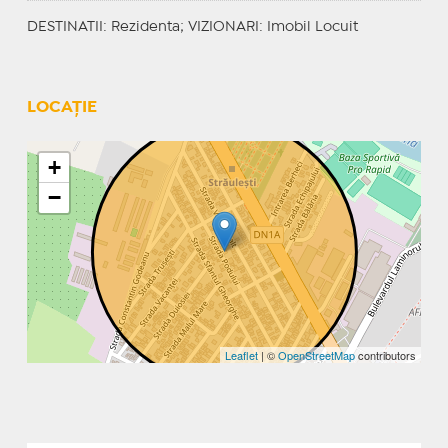
DESTINATII
: Rezidenta;
VIZIONARI
: Imobil Locuit
LOCAȚIE
+
−
Leaflet
| ©
OpenStreetMap
contributors