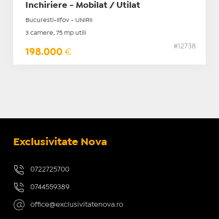
Inchiriere - Mobilat / Utilat
Bucuresti-Ilfov - UNIRII
3 camere, 75 mp utili
#12738
198.000
€
Exclusivitate Nova
0722725700
0744559389
office@exclusivitatenova.ro