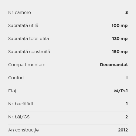
Nr. camere
3
Suprafaţă utilă
100 mp
Suprafaţă total utilă
130 mp
Suprafaţă construită
150 mp
Compartimentare
Decomandat
Confort
I
Etaj
M/P+1
Nr. bucătării
1
Nr. băi/GS
2
An construcție
2012