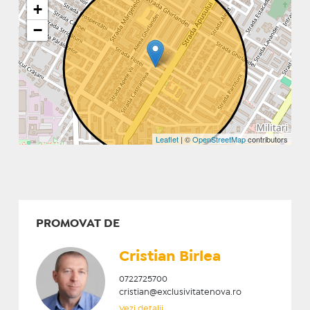
+
−
Leaflet
| ©
OpenStreetMap
contributors
PROMOVAT DE
Cristian ​Birlea
0722725700
cristian@exclusivitatenova.ro
Vezi detalii