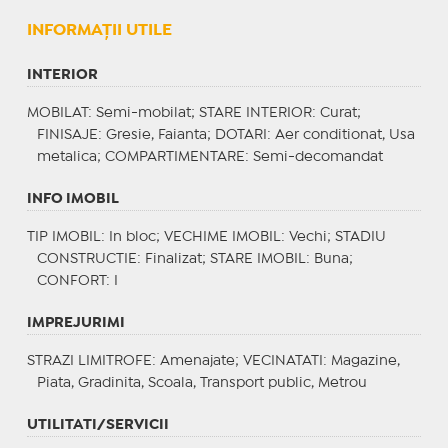
INFORMAŢII UTILE
INTERIOR
MOBILAT
: Semi-mobilat;
STARE INTERIOR
: Curat;
FINISAJE
: Gresie, Faianta;
DOTARI
: Aer conditionat, Usa
metalica;
COMPARTIMENTARE
: Semi-decomandat
INFO IMOBIL
TIP IMOBIL
: In bloc;
VECHIME IMOBIL
: Vechi;
STADIU
CONSTRUCTIE
: Finalizat;
STARE IMOBIL
: Buna;
CONFORT
: I
IMPREJURIMI
STRAZI LIMITROFE
: Amenajate;
VECINATATI
: Magazine,
Piata, Gradinita, Scoala, Transport public, Metrou
UTILITATI/SERVICII