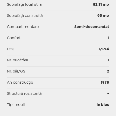
Suprafaţă total utilă
82.31 mp
Suprafaţă construită
95 mp
Compartimentare
Semi-decomandat
Confort
I
Etaj
1/P+4
Nr. bucătării
1
Nr. băi/GS
2
An construcție
1978
Structură rezistență
-
Tip imobil
In bloc