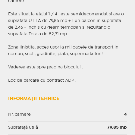
camere .
Este situat la etajul 1 / 4 , este semidecomandat si are o
suprafata UTILA de 79,85 mp + 1 un balcon in suprafata
de 2,46 - inchis cu geam termopan si rezultand o
suprafata Totala de 82,31 mp .
Zona linistita, acces usor la mijloacele de transport in
comun, scoli, gradinite, piata, supermarketuri!
Vederea este spre gradina blocului .
Loc de parcare cu contract ADP .
INFORMAȚII TEHNICE
Nr. camere
4
Suprafaţă utilă
79.85 mp