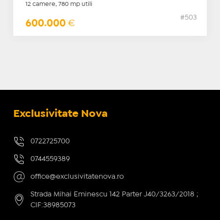
12 camere, 780 mp utili
#503
600.000
€
Exclusivitate Nova
0722725700
0744559389
office@exclusivitatenova.ro
Strada Mihai Eminescu 142 Parter J40/3263/2018 ;
CIF:38985073