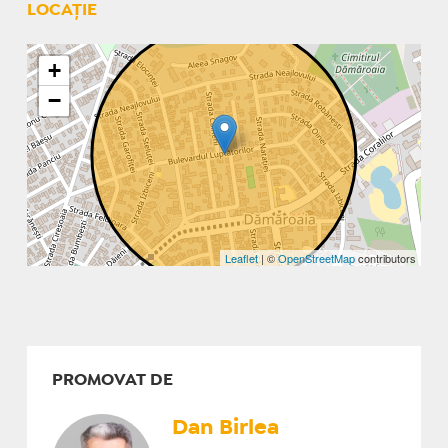
LOCAȚIE
+
−
Leaflet
| ©
OpenStreetMap
contributors
PROMOVAT DE
Dan Birlea