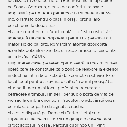
localizată in zona de Nord a Bucurestiului in apropiere
de Școala Germana, o oaza de confort si relaxare
amplasată pe un teren generos cu o suprafata de 567
mp, o raritate pentru o casa in oraș. Terenul are
deschidere la doua strazi.
Vila are o arhitectura funcțională si a fost construită si
amenajată de catre Proprietari pentru uz personal cu
materiale de calitate. Remarcăm atenția deosebită
acordată detaliilor care fac din acest imobil o reședința
un adevărat CĂMIN.
Dispunerea casei pe teren optimizează la maxim curtea
liberă care se constituie ca o zonă de relaxare la exterior
in deplina intimitate izolată de zgomot si poluare. Este
locul ideal pentru a savura o cafea în aerul proaspăt al
dimineţii precum şi locul preferat de recreere si
petrecere a timpului in aer liber sub o bolta de vita de
vie sau la umbra unor pomi fructiferi, o adevărată oază
de relaxare departe de agitatia citadina.
Vila este dispusă pe Demisol+Parter si etaj cu o
suprafata utila de 200 mp si un garaj din care se face
direct accesul in casa . Parterul cuprinde un living