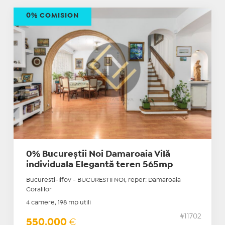
0% COMISION
0% Bucureștii Noi Damaroaia Vilă
individuala Elegantă teren 565mp
Bucuresti-Ilfov - BUCURESTII NOI, reper: Damaroaia
Coralilor
4 camere, 198 mp utili
#11702
550.000
€