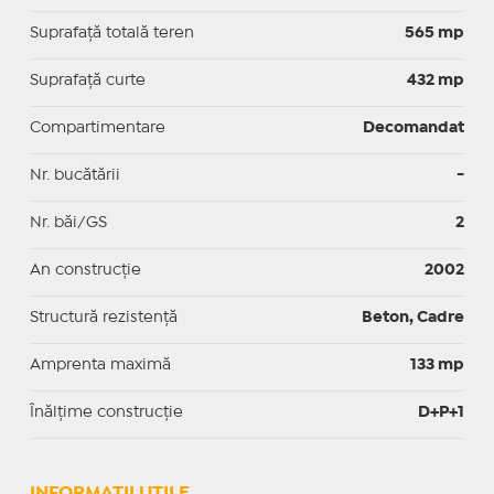
Suprafață totală teren
565 mp
Suprafaţă curte
432 mp
Compartimentare
Decomandat
Nr. bucătării
-
Nr. băi/GS
2
An construcție
2002
Structură rezistență
Beton, Cadre
Amprenta maximă
133 mp
Înălțime construcție
D+P+1
INFORMAŢII UTILE