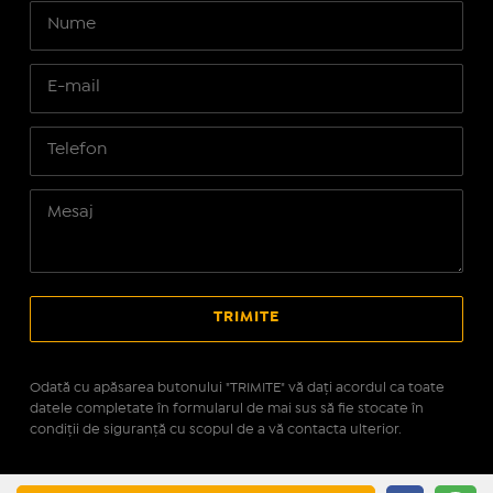
Odată cu apăsarea butonului "TRIMITE" vă daţi acordul ca toate
datele completate în formularul de mai sus să fie stocate în
condiţii de siguranţă cu scopul de a vă contacta ulterior.
Site realizat pe platforma
IMOPEDIA.ro - Anunțuri