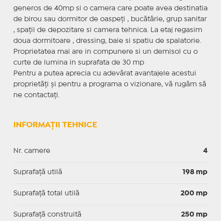
generos de 40mp si o camera care poate avea destinatia
de birou sau dormitor de oaspeți , bucătărie, grup sanitar
, spații de depozitare si camera tehnica. La etaj regasim
doua dormitoare , dressing, baie si spatiu de spalatorie.
Proprietatea mai are in compunere si un demisol cu o
curte de lumina in suprafata de 30 mp
Pentru a putea aprecia cu adevărat avantajele acestui
proprietăți și pentru a programa o vizionare, vă rugăm să
ne contactați.
INFORMAȚII TEHNICE
Nr. camere
4
Suprafaţă utilă
198 mp
Suprafaţă total utilă
200 mp
Suprafaţă construită
250 mp