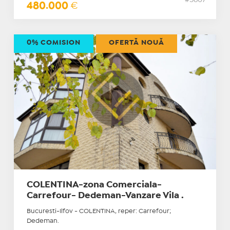
#5607
480.000
€
0% COMISION
OFERTĂ NOUĂ
COLENTINA-zona Comerciala-
Carrefour- Dedeman-Vanzare Vila .
Bucuresti-Ilfov - COLENTINA, reper: Carrefour;
Dedeman.