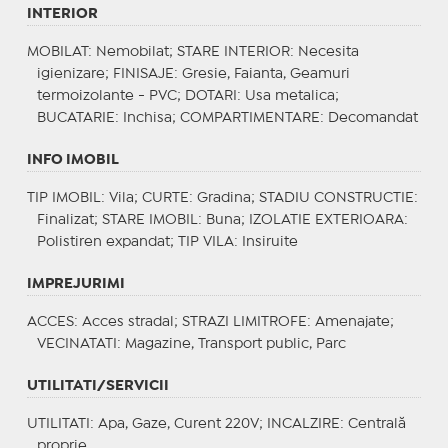
INTERIOR
MOBILAT
: Nemobilat;
STARE INTERIOR
: Necesita
igienizare;
FINISAJE
: Gresie, Faianta, Geamuri
termoizolante - PVC;
DOTARI
: Usa metalica;
BUCATARIE
: Inchisa;
COMPARTIMENTARE
: Decomandat
INFO IMOBIL
TIP IMOBIL
: Vila;
CURTE
: Gradina;
STADIU CONSTRUCTIE
:
Finalizat;
STARE IMOBIL
: Buna;
IZOLATIE EXTERIOARA
:
Polistiren expandat;
TIP VILA
: Insiruite
IMPREJURIMI
ACCES
: Acces stradal;
STRAZI LIMITROFE
: Amenajate;
VECINATATI
: Magazine, Transport public, Parc
UTILITATI/SERVICII
UTILITATI
: Apa, Gaze, Curent 220V;
INCALZIRE
: Centrală
proprie