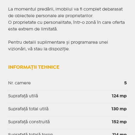
La momentul predării, imobilul va fi complet debarasat
de obiectele personale ale proprietarilor.
O proprietate cu personalitate, într-o zonă în care oferta
este extrem de limitată.
Pentru detalii suplimentare și programarea unei
vizionări, vă stau la dispoziție.
INFORMAȚII TEHNICE
Nr. camere
5
Suprafaţă utilă
124 mp
Suprafaţă total utilă
130 mp
Suprafaţă construită
152 mp
Suprafață totală teren
114 mp