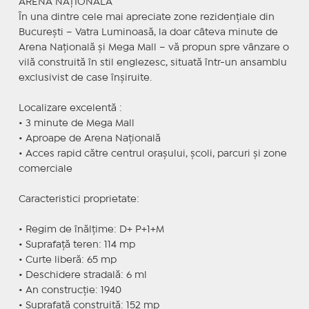
ARENA NAȚIONALĂ
În una dintre cele mai apreciate zone rezidențiale din
București – Vatra Luminoasă, la doar câteva minute de
Arena Națională și Mega Mall – vă propun spre vânzare o
vilă construită în stil englezesc, situată într-un ansamblu
exclusivist de case înșiruite.
Localizare excelentă :
• 3 minute de Mega Mall
• Aproape de Arena Națională
• Acces rapid către centrul orașului, școli, parcuri și zone
comerciale
Caracteristici proprietate:
• Regim de înălțime: D+ P+1+M
• Suprafață teren: 114 mp
• Curte liberă: 65 mp
• Deschidere stradală: 6 ml
• An construcție: 1940
• Suprafață construită: 152 mp