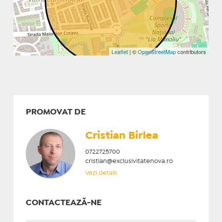
Leaflet
| ©
OpenStreetMap
contributors
PROMOVAT DE
Cristian ​Birlea
0722725700
cristian@exclusivitatenova.ro
Vezi detalii
CONTACTEAZĂ-NE