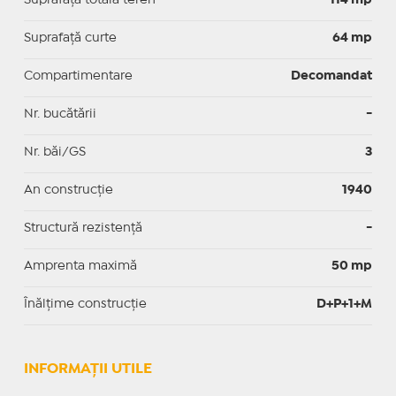
Suprafaţă curte
64 mp
Compartimentare
Decomandat
Nr. bucătării
-
Nr. băi/GS
3
An construcție
1940
Structură rezistență
-
Amprenta maximă
50 mp
Înălțime construcție
D+P+1+M
INFORMAŢII UTILE