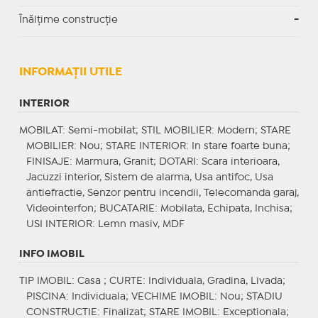
Înălțime construcție
-
INFORMAŢII UTILE
INTERIOR
MOBILAT
: Semi-mobilat;
STIL MOBILIER
: Modern;
STARE
MOBILIER
: Nou;
STARE INTERIOR
: In stare foarte buna;
FINISAJE
: Marmura, Granit;
DOTARI
: Scara interioara,
Jacuzzi interior, Sistem de alarma, Usa antifoc, Usa
antiefractie, Senzor pentru incendii, Telecomanda garaj,
Videointerfon;
BUCATARIE
: Mobilata, Echipata, Inchisa;
USI INTERIOR
: Lemn masiv, MDF
INFO IMOBIL
TIP IMOBIL
: Casa ;
CURTE
: Individuala, Gradina, Livada;
PISCINA
: Individuala;
VECHIME IMOBIL
: Nou;
STADIU
CONSTRUCTIE
: Finalizat;
STARE IMOBIL
: Exceptionala;