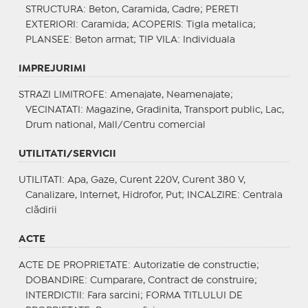
STRUCTURA
: Beton, Caramida, Cadre;
PERETI
EXTERIORI
: Caramida;
ACOPERIS
: Tigla metalica;
PLANSEE
: Beton armat;
TIP VILA
: Individuala
IMPREJURIMI
STRAZI LIMITROFE
: Amenajate, Neamenajate;
VECINATATI
: Magazine, Gradinita, Transport public, Lac,
Drum national, Mall/Centru comercial
UTILITATI/SERVICII
UTILITATI
: Apa, Gaze, Curent 220V, Curent 380 V,
Canalizare, Internet, Hidrofor, Put;
INCALZIRE
: Centrala
clădirii
ACTE
ACTE DE PROPRIETATE
: Autorizatie de constructie;
DOBANDIRE
: Cumparare, Contract de construire;
INTERDICTII
: Fara sarcini;
FORMA TITLULUI DE