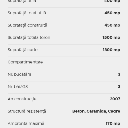
Suprafaţă utilă
400 mp
Suprafaţă total utilă
450 mp
Suprafaţă construită
450 mp
Suprafață totală teren
1500 mp
Suprafaţă curte
1300 mp
Compartimentare
-
Nr. bucătării
3
Nr. băi/GS
3
An construcție
2007
Structură rezistență
Beton, Caramida, Cadre
Amprenta maximă
170 mp