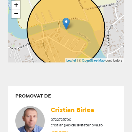
+
−
Leaflet
| ©
OpenStreetMap
contributors
PROMOVAT DE
Cristian ​Birlea
0722725700
cristian@exclusivitatenova.ro