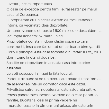
Elvetia , scara import Italia .
O casa de exceptie pentru familie, “asezata” pe malul
Lacului Corbeanca.
O proprietate cu un acces extrem de facil, retrasa si
intima, cu vecinatati deja dezvoltate.
Un teren generos de peste 1.500 m.p. cu o deschidere la
lac impresionanta: 52 metri liniari.
Proprietatea consta in doua cladiri separate ca si
constructii, insa care fac un tot unitar foarte bine gandit.
Corpul principal este casa formata din Parter si Etaj, cu 3
dormitoare la etaj si doua bai.
Spatiile de depozitare in aceasta casa intrec orice
asteptari.
Le veti descoperi singuri la fata locului.
Parterul dispune si de un birou care poate fi transformat
de asemenea intr-un dormitor, daca este cazul.
Privelistea catre lac, neobturata, este asigurata pritr-o
terasa panoramica inchisa. Vorbind de o casa pentru o
familie, Bucataria, desi la prima vedere nu
impresioneaza prin dimensiuni uriase, uimeste prin