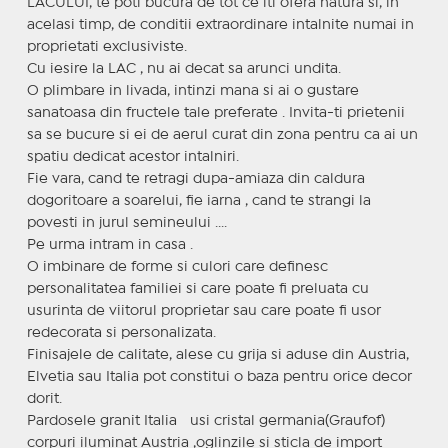
LACULUI, te poti bucura de tot ce iti ofera natura si, in
acelasi timp, de conditii extraordinare intalnite numai in
proprietati exclusiviste.
Cu iesire la LAC , nu ai decat sa arunci undita.
O plimbare in livada, intinzi mana si ai o gustare
sanatoasa din fructele tale preferate . Invita-ti prietenii
sa se bucure si ei de aerul curat din zona pentru ca ai un
spatiu dedicat acestor intalniri.
Fie vara, cand te retragi dupa-amiaza din caldura
dogoritoare a soarelui, fie iarna , cand te strangi la
povesti in jurul semineului ....
Pe urma intram in casa .
O imbinare de forme si culori care definesc
personalitatea familiei si care poate fi preluata cu
usurinta de viitorul proprietar sau care poate fi usor
redecorata si personalizata.
Finisajele de calitate, alese cu grija si aduse din Austria,
Elvetia sau Italia pot constitui o baza pentru orice decor
dorit.
Pardosele granit Italia usi cristal germania(Graufof)
corpuri iluminat Austria ,oglinzile si sticla de import