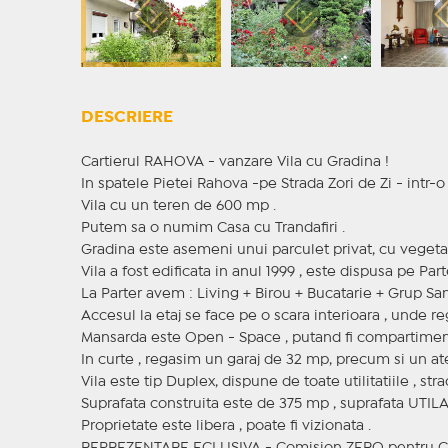
DESCRIERE
Cartierul RAHOVA - vanzare Vila cu Gradina !
In spatele Pietei Rahova -pe Strada Zori de Zi - intr-o
Vila cu un teren de 600 mp .
Putem sa o numim Casa cu Trandafiri .
Gradina este asemeni unui parculet privat, cu vegetati
Vila a fost edificata in anul 1999 , este dispusa pe Part
La Parter avem : Living + Birou + Bucatarie + Grup San
Accesul la etaj se face pe o scara interioara , unde r
Mansarda este Open - Space , putand fi compartimentat
In curte , regasim un garaj de 32 mp, precum si un ate
Vila este tip Duplex, dispune de toate utilitatiile , stra
Suprafata construita este de 375 mp , suprafata UTIL
Proprietate este libera , poate fi vizionata .