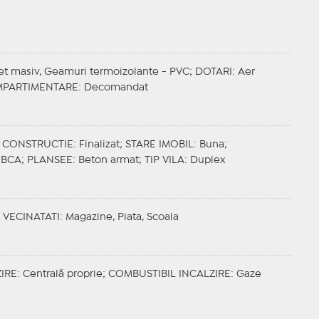
het masiv, Geamuri termoizolante - PVC;
DOTARI
: Aer
PARTIMENTARE
: Decomandat
 CONSTRUCTIE
: Finalizat;
STARE IMOBIL
: Buna;
: BCA;
PLANSEE
: Beton armat;
TIP VILA
: Duplex
;
VECINATATI
: Magazine, Piata, Scoala
IRE
: Centrală proprie;
COMBUSTIBIL INCALZIRE
: Gaze