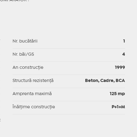
CUMPARATOR !
7
Nr. bucătării
1
p
Nr. băi/GS
4
p
An construcție
1999
p
Structură rezistență
Beton, Cadre, BCA
p
Amprenta maximă
125 mp
p
Înălțime construcție
P+1+M
t