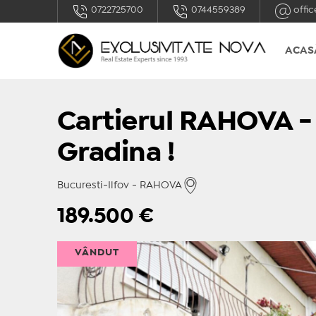
0722725700
0744559389
offic
ACAS
Cartierul RAHOVA - 
Gradina !
Bucuresti-Ilfov - RAHOVA
189.500
€
VÂNDUT