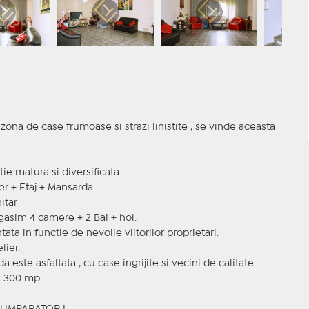
 zona de case frumoase si strazi linistite , se vinde aceasta
e matura si diversificata .
er + Etaj + Mansarda .
itar
egasim 4 camere + 2 Bai + hol.
a in functie de nevoile viitorilor proprietari.
lier.
da este asfaltata , cu case ingrijite si vecini de calitate .
A 300 mp.