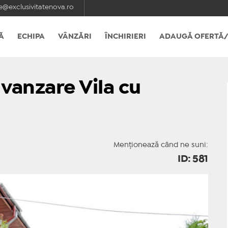
e@exclusivitatenova.ro
Ă
ECHIPA
VÂNZĂRI
ÎNCHIRIERI
ADAUGĂ OFERTĂ/
vanzare Vila cu
Menționează când ne suni:
ID: 581