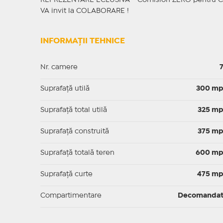
REPREZENTARE ECLUSIVA - Comision ZERO pentru 
VA invit la COLABORARE !
INFORMAȚII TEHNICE
Nr. camere
Suprafaţă utilă
300 m
Suprafaţă total utilă
325 m
Suprafaţă construită
375 m
Suprafață totală teren
600 m
Suprafaţă curte
475 m
Compartimentare
Decomanda