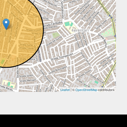
Leaflet
| ©
OpenStreetMap
contributors