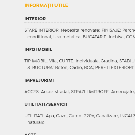
INFORMAŢII UTILE
INTERIOR
STARE INTERIOR
: Necesita renovare;
FINISAJE
: Parc
conditionat, Usa metalica;
BUCATARIE
: Inchisa;
COM
INFO IMOBIL
TIP IMOBIL
: Vila;
CURTE
: Individuala, Gradina;
STADIU
STRUCTURA
: Beton, Cadre, BCA;
PERETI EXTERIORI
IMPREJURIMI
ACCES
: Acces stradal;
STRAZI LIMITROFE
: Amenajate
UTILITATI/SERVICII
UTILITATI
: Apa, Gaze, Curent 220V, Canalizare;
INCALZ
naturale