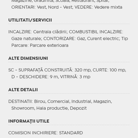
Magazine, Gradinita, Scoala, Restaurant, Spital;
ORIENTARI
: Vest, Nord - Vest;
VEDERE
: Vedere mixta
UTILITATI/SERVICII
INCALZIRE
: Centrala clădirii;
COMBUSTIBIL INCALZIRE
:
Gaze naturale;
CONTORIZARE
: Gaz, Curent electric;
Tip
Parcare
: Parcare exterioara
ALTE DIMENSIUNI
SC - SUPRAFAȚĂ CONSTRUITĂ: 320 mp, CURTE: 100 mp,
D - DESCHIDERE: 9 m, VITRINĂ: 3 mp
ALTE DETALII
DESTINATII
: Birou, Comercial, Industrial, Magazin,
Showroom, Hala productie, Depozit
INFORMAŢII UTILE
COMISION INCHIRIERE: STANDARD