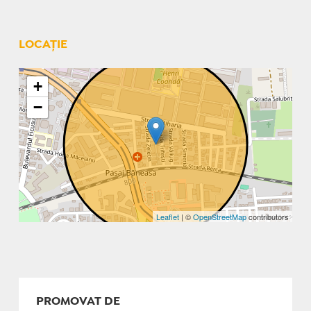
LOCAȚIE
+
−
Leaflet
| ©
OpenStreetMap
contributors
PROMOVAT DE