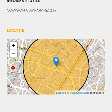
INFORMAŢII UTILE
COMISION CUMPARARE: 2 %
LOCAȚIE
+
−
Leaflet
| ©
OpenStreetMap
contributors