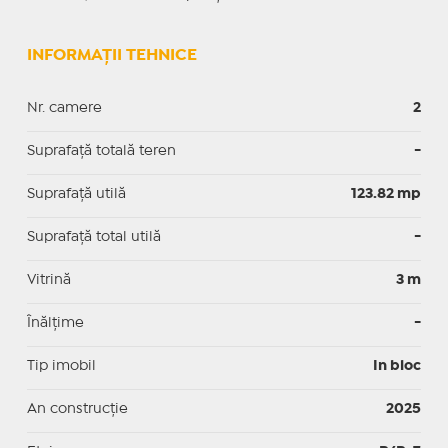
INFORMAȚII TEHNICE
Nr. camere
2
Suprafață totală teren
-
Suprafaţă utilă
123.82 mp
Suprafaţă total utilă
-
Vitrină
3 m
Înălțime
-
Tip imobil
In bloc
An construcție
2025