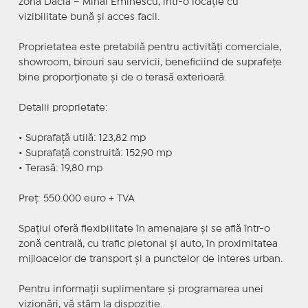
zona Dacia – Mihai Eminescu, într-o locație cu
vizibilitate bună și acces facil.
Proprietatea este pretabilă pentru activități comerciale,
showroom, birouri sau servicii, beneficiind de suprafețe
bine proporționate și de o terasă exterioară.
Detalii proprietate:
• Suprafață utilă: 123,82 mp
• Suprafață construită: 152,90 mp
• Terasă: 19,80 mp
Preț: 550.000 euro + TVA
Spațiul oferă flexibilitate în amenajare și se află într-o
zonă centrală, cu trafic pietonal și auto, în proximitatea
mijloacelor de transport și a punctelor de interes urban.
Pentru informații suplimentare și programarea unei
vizionări, vă stăm la dispoziție.