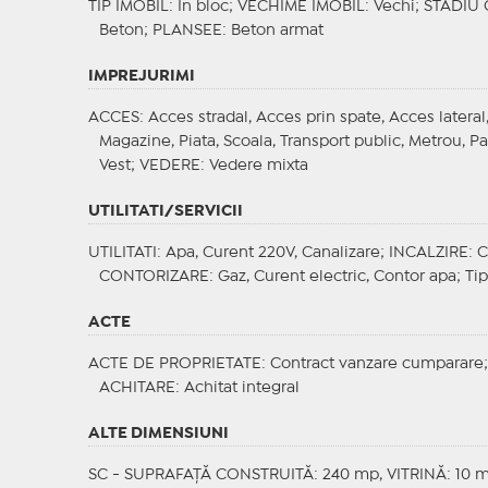
TIP IMOBIL
: In bloc;
VECHIME IMOBIL
: Vechi;
STADIU
Beton;
PLANSEE
: Beton armat
IMPREJURIMI
ACCES
: Acces stradal, Acces prin spate, Acces latera
Magazine, Piata, Scoala, Transport public, Metrou, P
Vest;
VEDERE
: Vedere mixta
UTILITATI/SERVICII
UTILITATI
: Apa, Curent 220V, Canalizare;
INCALZIRE
: 
CONTORIZARE
: Gaz, Curent electric, Contor apa;
Tip
ACTE
ACTE DE PROPRIETATE
: Contract vanzare cumparare
ACHITARE
: Achitat integral
ALTE DIMENSIUNI
SC - SUPRAFAȚĂ CONSTRUITĂ: 240 mp, VITRINĂ: 10 