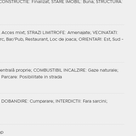
 CONSTRUCTIE
: Finalizat;
STARE IMOBIL
: Buna;
STRUCTURA
:
l, Acces mixt;
STRAZI LIMITROFE
: Amenajate;
VECINATATI
:
arc, Bar/Pub, Restaurant, Loc de joaca;
ORIENTARI
: Est, Sud -
Centrală proprie;
COMBUSTIBIL INCALZIRE
: Gaze naturale;
 Parcare
: Posibilitate in strada
;
DOBANDIRE
: Cumparare;
INTERDICTII
: Fara sarcini;
mp