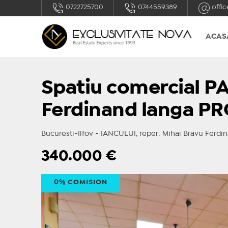
0722725700
0744559389
offic
ACAS
Spatiu comercial P
Ferdinand langa PR
Bucuresti-Ilfov - IANCULUI, reper: Mihai Bravu Ferdin
340.000
€
0% COMISION