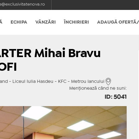
e@exclusivitatenova.ro
Ă
ECHIPA
VÂNZĂRI
ÎNCHIRIERI
ADAUGĂ OFERTĂ/
ARTER Mihai Bravu
OFI
and - Liceul Iulia Hasdeu - KFC - Metrou Iancului
Menționează când ne suni:
ID: 5041