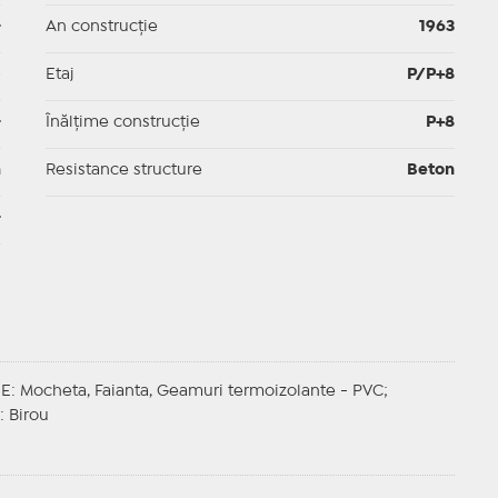
-
An construcție
1963
p
Etaj
P/P+8
-
Înălțime construcție
P+8
m
Resistance structure
Beton
-
JE
: Mocheta, Faianta, Geamuri termoizolante - PVC;
: Birou