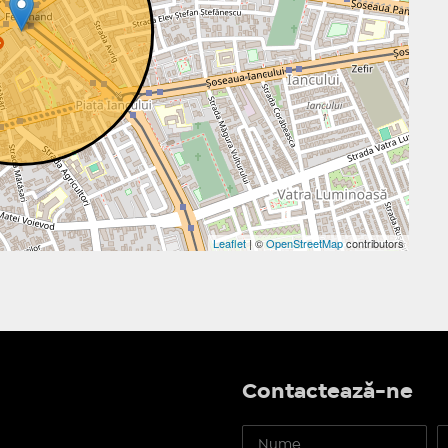
Leaflet
| ©
OpenStreetMap
contributors
Contactează-ne