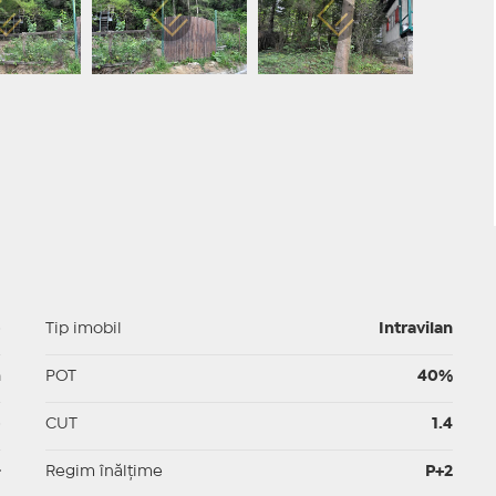
p
Tip imobil
Intravilan
m
POT
40%
p
CUT
1.4
-
Regim înălțime
P+2