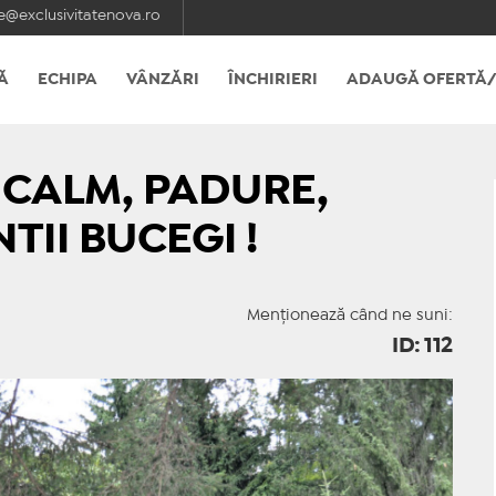
e@exclusivitatenova.ro
Ă
ECHIPA
VÂNZĂRI
ÎNCHIRIERI
ADAUGĂ OFERTĂ/
! CALM, PADURE,
II BUCEGI !
Menționează când ne suni:
ID: 112