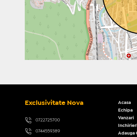
Exclusivitate Nova
Acasa
Echipa
Vanzari
0722725700
Inchirier
0744559389
Adauga 