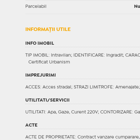
Parcelabil
N
INFORMAŢII UTILE
INFO IMOBIL
TIP IMOBIL
: Intravilan;
IDENTIFICARE
: Ingradit;
CARAC
Certificat Urbanism
IMPREJURIMI
ACCES
: Acces stradal;
STRAZI LIMITROFE
: Amenajate
UTILITATI/SERVICII
UTILITATI
: Apa, Gaze, Curent 220V;
CONTORIZARE
: G
ACTE
ACTE DE PROPRIETATE
: Contract vanzare cumparare,