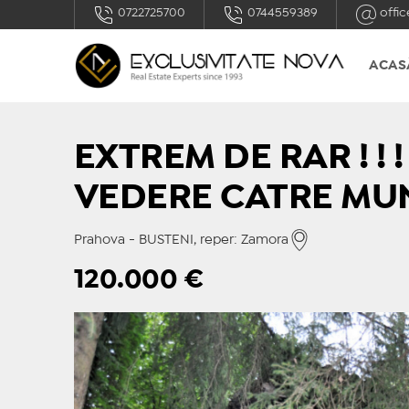
0722725700
0744559389
offic
ACAS
EXTREM DE RAR ! ! 
VEDERE CATRE MUNT
Prahova - BUSTENI, reper: Zamora
120.000
€