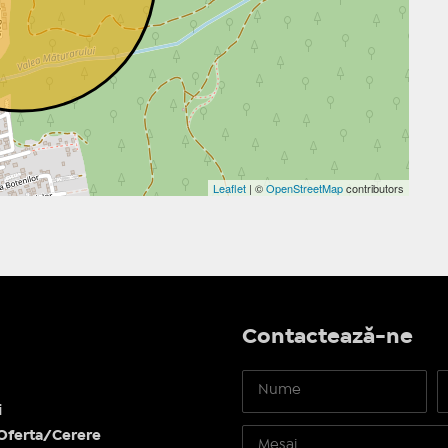
Leaflet
| ©
OpenStreetMap
contributors
Contactează-ne
i
Oferta/Cerere