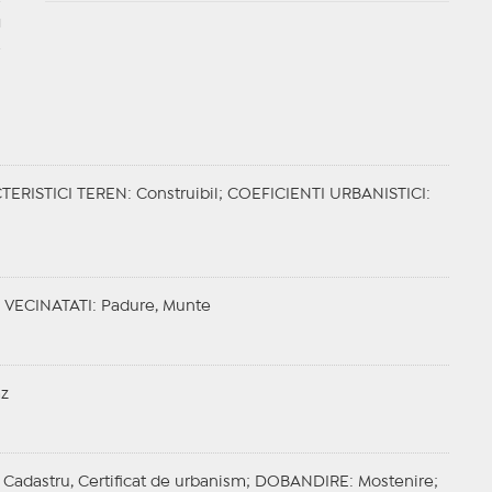
u
TERISTICI TEREN
: Construibil;
COEFICIENTI URBANISTICI
:
;
VECINATATI
: Padure, Munte
az
 Cadastru, Certificat de urbanism;
DOBANDIRE
: Mostenire;