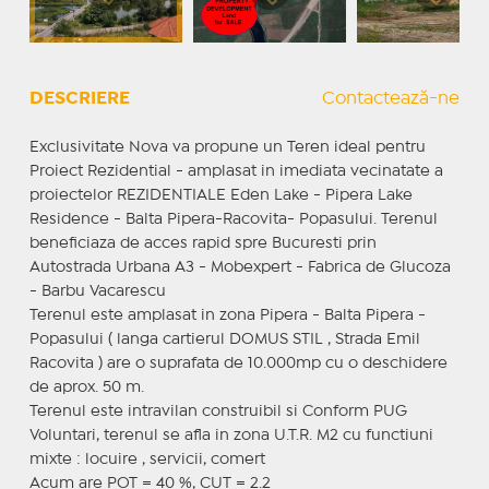
DESCRIERE
Contactează-ne
Exclusivitate Nova va propune un Teren ideal pentru
Proiect Rezidential - amplasat in imediata vecinatate a
proiectelor REZIDENTIALE Eden Lake - Pipera Lake
Residence - Balta Pipera-Racovita- Popasului. Terenul
beneficiaza de acces rapid spre Bucuresti prin
Autostrada Urbana A3 - Mobexpert - Fabrica de Glucoza
- Barbu Vacarescu
Terenul este amplasat in zona Pipera - Balta Pipera -
Popasului ( langa cartierul DOMUS STIL , Strada Emil
Racovita​ ) are o suprafata de 10.000mp cu o deschidere
de aprox. 50 m.
Terenul este intravilan construibil si Conform PUG
Voluntari, terenul se afla in zona U.T.R. M2 cu functiuni
mixte : locuire , servicii, comert
Acum are POT = 40 %, CUT = 2.2