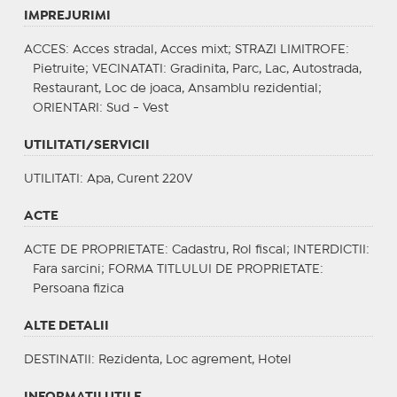
IMPREJURIMI
ACCES
: Acces stradal, Acces mixt;
STRAZI LIMITROFE
:
Pietruite;
VECINATATI
: Gradinita, Parc, Lac, Autostrada,
Restaurant, Loc de joaca, Ansamblu rezidential;
ORIENTARI
: Sud - Vest
UTILITATI/SERVICII
UTILITATI
: Apa, Curent 220V
ACTE
ACTE DE PROPRIETATE
: Cadastru, Rol fiscal;
INTERDICTII
:
Fara sarcini;
FORMA TITLULUI DE PROPRIETATE
:
Persoana fizica
ALTE DETALII
DESTINATII
: Rezidenta, Loc agrement, Hotel
INFORMAŢII UTILE