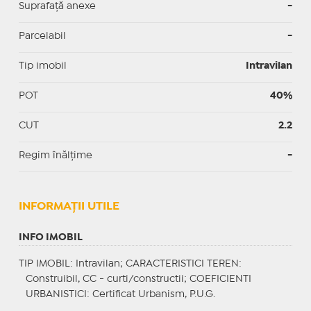
Suprafață anexe
-
Parcelabil
-
Tip imobil
Intravilan
POT
40%
CUT
2.2
Regim înălțime
-
INFORMAŢII UTILE
INFO IMOBIL
TIP IMOBIL
: Intravilan;
CARACTERISTICI TEREN
:
Construibil, CC - curti/constructii;
COEFICIENTI
URBANISTICI
: Certificat Urbanism, P.U.G.