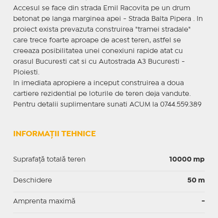
Accesul se face din strada Emil Racovita pe un drum
betonat pe langa marginea apei - Strada Balta Pipera . In
proiect exista prevazuta construirea "tramei stradale"
care trece foarte aproape de acest teren, astfel se
creeaza posibilitatea unei conexiuni rapide atat cu
orasul Bucuresti cat si cu Autostrada A3 Bucuresti -
Ploiesti.
In imediata apropiere a inceput construirea a doua
cartiere rezidential pe loturile de teren deja vandute.
Pentru detalii suplimentare sunati ACUM la 0744.559.389
INFORMAȚII TEHNICE
Suprafață totală teren
10000 mp
Deschidere
50 m
Amprenta maximă
-