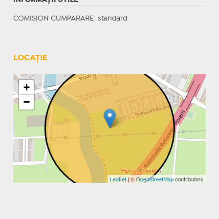
COMISION CUMPARARE: standard
LOCAȚIE
+
−
Leaflet
| ©
OpenStreetMap
contributors