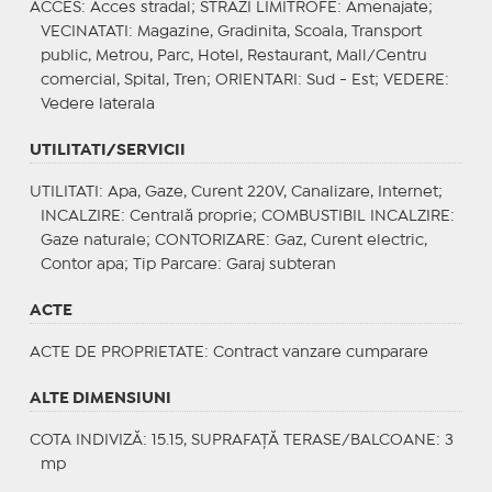
ACCES
: Acces stradal;
STRAZI LIMITROFE
: Amenajate;
VECINATATI
: Magazine, Gradinita, Scoala, Transport
public, Metrou, Parc, Hotel, Restaurant, Mall/Centru
comercial, Spital, Tren;
ORIENTARI
: Sud - Est;
VEDERE
:
Vedere laterala
UTILITATI/SERVICII
UTILITATI
: Apa, Gaze, Curent 220V, Canalizare, Internet;
INCALZIRE
: Centrală proprie;
COMBUSTIBIL INCALZIRE
:
Gaze naturale;
CONTORIZARE
: Gaz, Curent electric,
Contor apa;
Tip Parcare
: Garaj subteran
ACTE
ACTE DE PROPRIETATE
: Contract vanzare cumparare
ALTE DIMENSIUNI
COTA INDIVIZĂ: 15.15, SUPRAFAȚĂ TERASE/BALCOANE: 3
mp