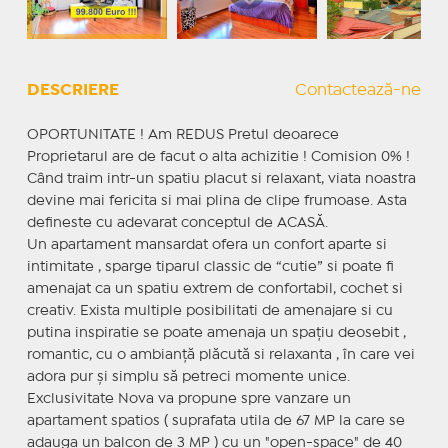
DESCRIERE
Contactează-ne
OPORTUNITATE ! Am REDUS Pretul deoarece
Proprietarul are de facut o alta achizitie ! Comision 0% !
Când traim intr-un spatiu placut si relaxant, viata noastra
devine mai fericita si mai plina de clipe frumoase. Asta
defineste cu adevarat conceptul de ACASĂ.
Un apartament mansardat ofera un confort aparte si
intimitate , sparge tiparul classic de “cutie” si poate fi
amenajat ca un spatiu extrem de confortabil, cochet si
creativ. Exista multiple posibilitati de amenajare si cu
putina inspiratie se poate amenaja un spațiu deosebit ,
romantic, cu o ambianță plăcută si relaxanta , în care vei
adora pur și simplu să petreci momente unice.
Exclusivitate Nova va propune spre vanzare un
apartament spatios ( suprafata utila de 67 MP la care se
adauga un balcon de 3 MP ) cu un "open-space" de 40