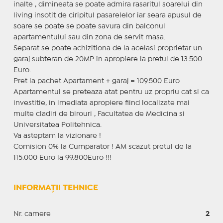
inalte , dimineata se poate admira rasaritul soarelui din
living insotit de ciripitul pasarelelor iar seara apusul de
soare se poate se poate savura din balconul
apartamentului sau din zona de servit masa.
Separat se poate achizitiona de la acelasi proprietar un
garaj subteran de 20MP in apropiere la pretul de 13.500
Euro.
Pret la pachet Apartament + garaj = 109.500 Euro
Apartamentul se preteaza atat pentru uz propriu cat si ca
investitie, in imediata apropiere fiind localizate mai
multe cladiri de birouri , Facultatea de Medicina si
Universitatea Politehnica.
Va asteptam la vizionare !
Comision 0% la Cumparator ! AM scazut pretul de la
115.000 Euro la 99.800Euro !!!
INFORMAȚII TEHNICE
Nr. camere
2