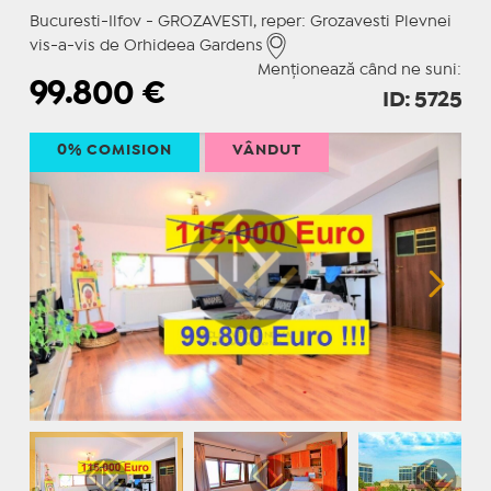
Bucuresti-Ilfov - GROZAVESTI, reper: Grozavesti Plevnei
vis-a-vis de Orhideea Gardens
Menționează când ne suni:
99.800
€
ID: 5725
0% COMISION
VÂNDUT