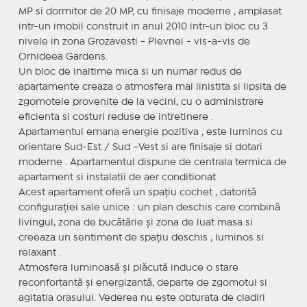
MP si dormitor de 20 MP, cu finisaje moderne , amplasat
intr-un imobil construit in anul 2010 intr-un bloc cu 3
nivele in zona Grozavesti - Plevnei - vis-a-vis de
Orhideea Gardens.
Un bloc de inaltime mica si un numar redus de
apartamente creaza o atmosfera mai linistita si lipsita de
zgomotele provenite de la vecini, cu o administrare
eficienta si costuri reduse de intretinere .
Apartamentul emana energie pozitiva , este luminos cu
orientare Sud-Est / Sud –Vest si are finisaje si dotari
moderne . Apartamentul dispune de centrala termica de
apartament si instalatii de aer conditionat
Acest apartament oferă un spațiu cochet , datorită
configurației sale unice : un plan deschis care combină
livingul, zona de bucătărie și zona de luat masa si
creeaza un sentiment de spațiu deschis , luminos si
relaxant .
Atmosfera luminoasă și plăcută induce o stare
reconfortantă și energizantă, departe de zgomotul si
agitatia orasului. Vederea nu este obturata de cladiri