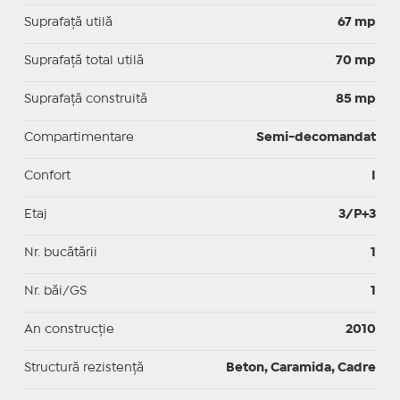
Suprafaţă utilă
67 mp
Suprafaţă total utilă
70 mp
Suprafaţă construită
85 mp
Compartimentare
Semi-decomandat
Confort
I
Etaj
3/P+3
Nr. bucătării
1
Nr. băi/GS
1
An construcție
2010
Structură rezistență
Beton, Caramida, Cadre