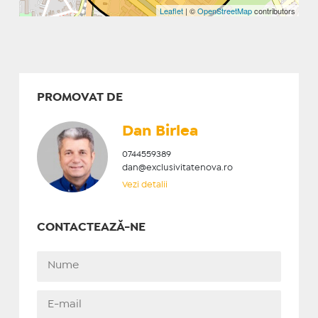
Leaflet
| ©
OpenStreetMap
contributors
PROMOVAT DE
Dan Birlea
0744559389
dan@exclusivitatenova.ro
Vezi detalii
CONTACTEAZĂ-NE