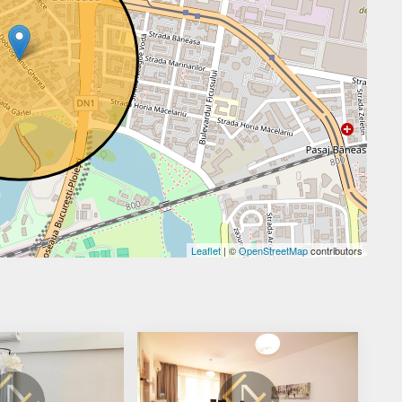
Leaflet
| ©
OpenStreetMap
contributors