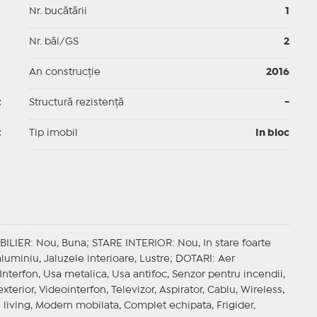
p
Nr. bucătării
1
p
Nr. băi/GS
2
p
An construcție
2016
t
Structură rezistență
-
t
Tip imobil
In bloc
BILIER
: Nou, Buna;
STARE INTERIOR
: Nou, In stare foarte
e aluminiu, Jaluzele interioare, Lustre;
DOTARI
: Aer
 Interfon, Usa metalica, Usa antifoc, Senzor pentru incendii,
terior, Videointerfon, Televizor, Aspirator, Cablu, Wireless,
n living, Modern mobilata, Complet echipata, Frigider,