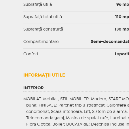
Suprafaţă utilă
96 m
Suprafaţă total utilă
110 m
Suprafaţă construită
130 m
Compartimentare
Semi-decomanda
Confort
I spori
INFORMAŢII UTILE
INTERIOR
MOBILAT
: Mobilat;
STIL MOBILIER
: Modern;
STARE MO
buna;
FINISAJE
: Parchet triplu stratificat, Calorifer
conditionat, Scara interioara, Lift, Sistem de alarma,
Telecomanda garaj, Masina de spalat rufe, Iluminat ex
Fibra Optica, Boiler;
BUCATARIE
: Deschisa inclusa i