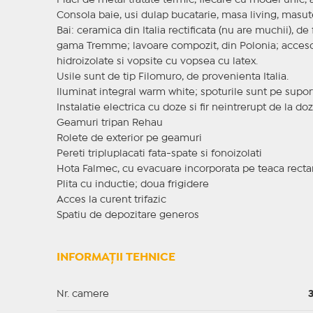
Placi de metal tratate termic, fiecare cu model unic, a
Consola baie, usi dulap bucatarie, masa living, mas
Bai: ceramica din Italia rectificata (nu are muchii), d
gama Tremme; lavoare compozit, din Polonia; accesori
hidroizolate si vopsite cu vopsea cu latex.
Usile sunt de tip Filomuro, de provenienta Italia.
Iluminat integral warm white; spoturile sunt pe supor
Instalatie electrica cu doze si fir neintrerupt de la doz
Geamuri tripan Rehau
Rolete de exterior pe geamuri
Pereti tripluplacati fata-spate si fonoizolati
Hota Falmec, cu evacuare incorporata pe teaca recta
Plita cu inductie; doua frigidere
Acces la curent trifazic
Spatiu de depozitare generos
INFORMAȚII TEHNICE
Nr. camere