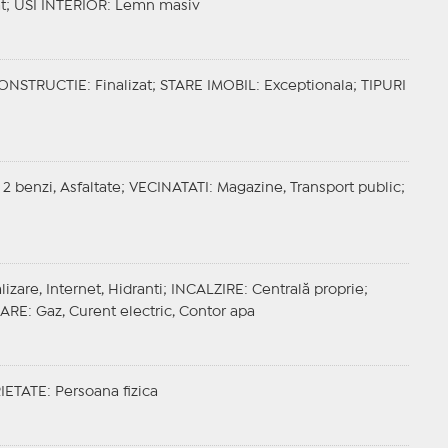
t;
USI INTERIOR
: Lemn masiv
CONSTRUCTIE
: Finalizat;
STARE IMOBIL
: Exceptionala;
TIPURI
 2 benzi, Asfaltate;
VECINATATI
: Magazine, Transport public;
izare, Internet, Hidranti;
INCALZIRE
: Centrală proprie;
ZARE
: Gaz, Curent electric, Contor apa
IETATE
: Persoana fizica