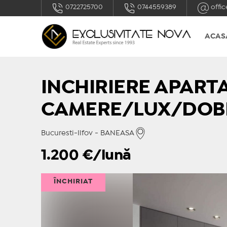
0722725700
0744559389
offic
ACAS
INCHIRIERE APART
CAMERE/LUX/DOB
Bucuresti-Ilfov - BANEASA
1.200
€/lună
ÎNCHIRIAT