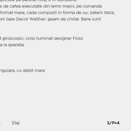
plicate pe perete, hota si in bucatarie.
ute de cafea executate din lemn masiv, pe comanda
e format mare; cada compozit in forma de ou; baterii Italia,
i baie Decor Walther; geam de cristal. Baile sunt
t giroscopic; corp iluminat designer Floss
a la aparataj
ngulara, cu debit mare
3
Etaj
2/P+4