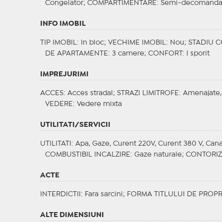
Congelator;
COMPARTIMENTARE
: Semi-decomanda
INFO IMOBIL
TIP IMOBIL
: In bloc;
VECHIME IMOBIL
: Nou;
STADIU 
DE APARTAMENTE
: 3 camere;
CONFORT
: I sporit
IMPREJURIMI
ACCES
: Acces stradal;
STRAZI LIMITROFE
: Amenajate,
VEDERE
: Vedere mixta
UTILITATI/SERVICII
UTILITATI
: Apa, Gaze, Curent 220V, Curent 380 V, Canal
COMBUSTIBIL INCALZIRE
: Gaze naturale;
CONTORI
ACTE
INTERDICTII
: Fara sarcini;
FORMA TITLULUI DE PROPR
ALTE DIMENSIUNI