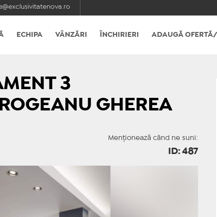
e@exclusivitatenova.ro
Ă
ECHIPA
VÂNZĂRI
ÎNCHIRIERI
ADAUGĂ OFERTĂ/
AMENT 3
ROGEANU GHEREA
Menționează când ne suni:
ID: 487