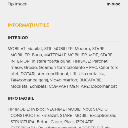
Tip imobil
In bloc
INFORMAŢII UTILE
INTERIOR
MOBILAT
: Mobilat;
STIL MOBILIER
: Modern;
STARE
MOBILIER
: Buna;
MATERIALE MOBILIER
: MDF;
STARE
INTERIOR
: In stare foarte buna;
FINISAJE
: Parchet
masiv, Gresie, Geamuri termoizolante - PVC, Calorifere
otel;
DOTARI
: Aer conditionat, Lift, Usa metalica,
Telecomanda garaj, Videointerfon;
BUCATARIE
:
Mobilata, Echipata;
COMPARTIMENTARE
: Decomandat
INFO IMOBIL
TIP IMOBIL
: In bloc;
VECHIME IMOBIL
: Nou;
STADIU
CONSTRUCTIE
: Finalizat;
STARE IMOBIL
: Exceptionala;
STRUCTURA
: Beton, Cadre, Placi;
IZOLATIE