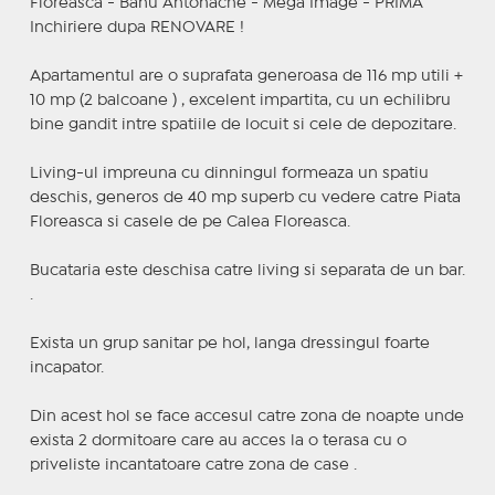
Floreasca - Banu Antonache - Mega Image - PRIMA
Inchiriere dupa RENOVARE !
Apartamentul are o suprafata generoasa de 116 mp utili +
10 mp (2 balcoane ) , excelent impartita, cu un echilibru
bine gandit intre spatiile de locuit si cele de depozitare.
Living-ul impreuna cu dinningul formeaza un spatiu
deschis, generos de 40 mp superb cu vedere catre Piata
Floreasca si casele de pe Calea Floreasca.
Bucataria este deschisa catre living si separata de un bar.
.
Exista un grup sanitar pe hol, langa dressingul foarte
incapator.
Din acest hol se face accesul catre zona de noapte unde
exista 2 dormitoare care au acces la o terasa cu o
priveliste incantatoare catre zona de case .