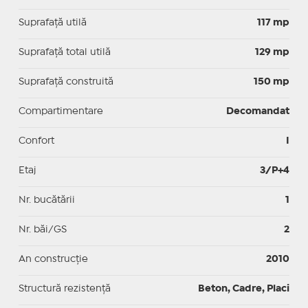
Suprafaţă utilă
117 mp
Suprafaţă total utilă
129 mp
Suprafaţă construită
150 mp
Compartimentare
Decomandat
Confort
I
Etaj
3/P+4
Nr. bucătării
1
Nr. băi/GS
2
An construcție
2010
Structură rezistență
Beton, Cadre, Placi