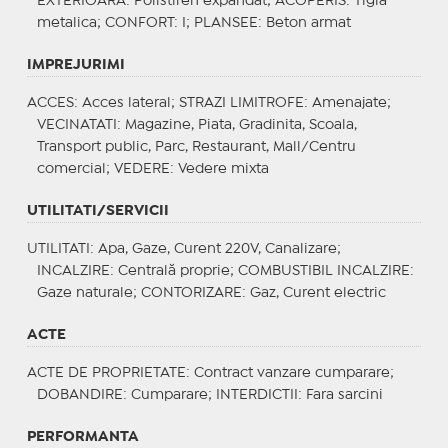
EXTERIOARA
: Polistiren expandat;
ACOPERIS
: Tigla
metalica;
CONFORT
: I;
PLANSEE
: Beton armat
IMPREJURIMI
ACCES
: Acces lateral;
STRAZI LIMITROFE
: Amenajate;
VECINATATI
: Magazine, Piata, Gradinita, Scoala,
Transport public, Parc, Restaurant, Mall/Centru
comercial;
VEDERE
: Vedere mixta
UTILITATI/SERVICII
UTILITATI
: Apa, Gaze, Curent 220V, Canalizare;
INCALZIRE
: Centrală proprie;
COMBUSTIBIL INCALZIRE
:
Gaze naturale;
CONTORIZARE
: Gaz, Curent electric
ACTE
ACTE DE PROPRIETATE
: Contract vanzare cumparare;
DOBANDIRE
: Cumparare;
INTERDICTII
: Fara sarcini
PERFORMANTA