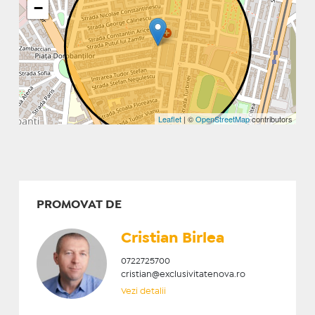
−
Leaflet
| ©
OpenStreetMap
contributors
PROMOVAT DE
Cristian ​Birlea
0722725700
cristian@exclusivitatenova.ro
Vezi detalii