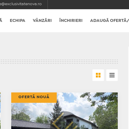
e@exclusivitatenova.ro
Ă
ECHIPA
VÂNZĂRI
ÎNCHIRIERI
ADAUGĂ OFERTĂ/
OFERTĂ NOUĂ