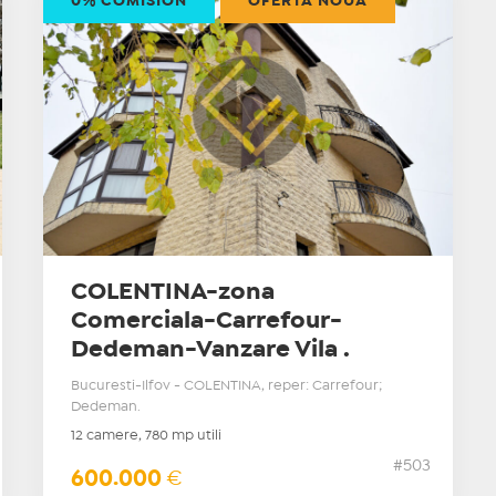
0% COMISION
OFERTĂ NOUĂ
COLENTINA-zona
Comerciala-Carrefour-
Dedeman-Vanzare Vila .
Bucuresti-Ilfov - COLENTINA, reper: Carrefour;
Dedeman.
12 camere, 780 mp utili
#503
600.000
€