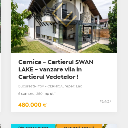
Cernica - Cartierul SWAN
LAKE - vanzare vila in
Cartierul Vedetelor !
Bucuresti-Ilfov - CERNICA, reper: Lac
6 camere, 250 mp utili
#5607
480.000
€