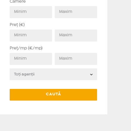
Camere
Preț (€)
Preț/mp (€/mp)