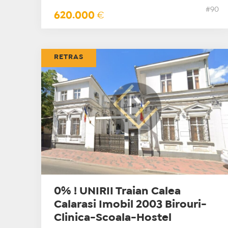
#90
620.000
€
RETRAS
0% ! UNIRII Traian Calea
Calarasi Imobil 2003 Birouri-
Clinica-Scoala-Hostel