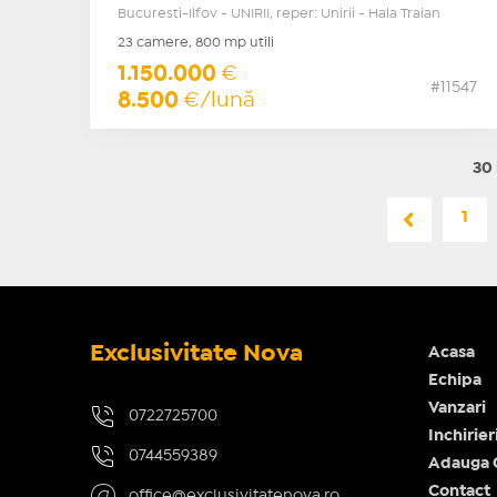
Bucuresti-Ilfov - UNIRII, reper: Unirii - Hala Traian
23 camere, 800 mp utili
1.150.000
€
#11547
8.500
€/lună
30 
1
Exclusivitate Nova
Acasa
Echipa
Vanzari
0722725700
Inchirier
0744559389
Adauga 
Contact
office@exclusivitatenova.ro