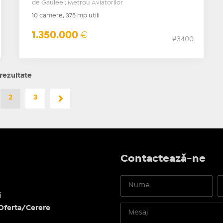
de Gaulee ; Metrou Aviatorilor
10 camere, 375 mp utili
1.350.000
€
#3400
rezultate
2
3
Contactează-ne
i
Oferta/Cerere