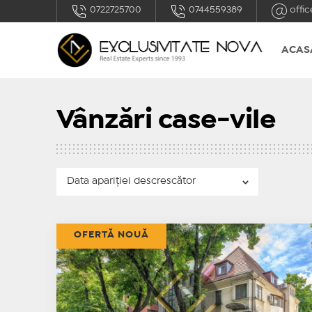
0722725700
0744559389
offic
ACAS
Vânzări case-vile
OFERTĂ NOUĂ