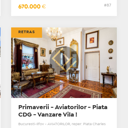
#87
670.000
€
RETRAS
Primaverii - Aviatorilor - Piata
CDG - Vanzare Vila !
Bucuresti-Ilfov - AVIATORILOR, reper: Piata Charles