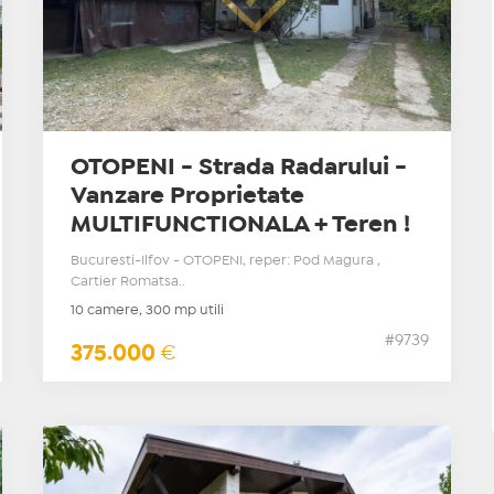
OTOPENI - Strada Radarului -
Vanzare Proprietate
MULTIFUNCTIONALA + Teren !
Bucuresti-Ilfov - OTOPENI, reper: Pod Magura ,
Cartier Romatsa..
10 camere, 300 mp utili
#9739
375.000
€