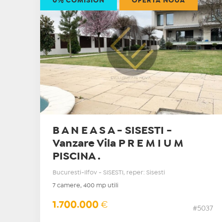
0% COMISION
OFERTĂ NOUĂ
B A N E A S A - SISESTI -
Vanzare Vila P R E M I U M
PISCINA .
Bucuresti-Ilfov - SISESTI, reper: Sisesti
7 camere, 400 mp utili
1.700.000
€
#5037