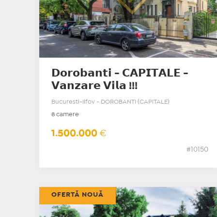
𝗗𝗼𝗿𝗼𝗯𝗮𝗻𝘁𝗶 - 𝗖𝗔𝗣𝗜𝗧𝗔𝗟𝗘 -
𝗩𝗮𝗻𝘇𝗮𝗿𝗲 𝗩𝗶𝗹𝗮 !!!
Bucuresti-Ilfov - DOROBANTI (CAPITALE)
8 camere
1.500.000
€
#10150
OFERTĂ NOUĂ